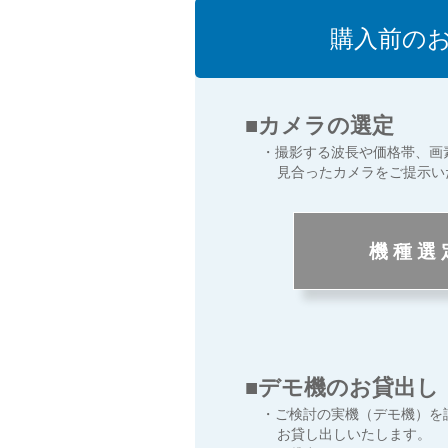
購入前の
■カメラの選定
・撮影する波長や価格帯、画
見合ったカメラをご提示い
機 種 選 
■デモ機のお貸出し
・ご検討の実機（デモ機）を
お貸し出しいたします。