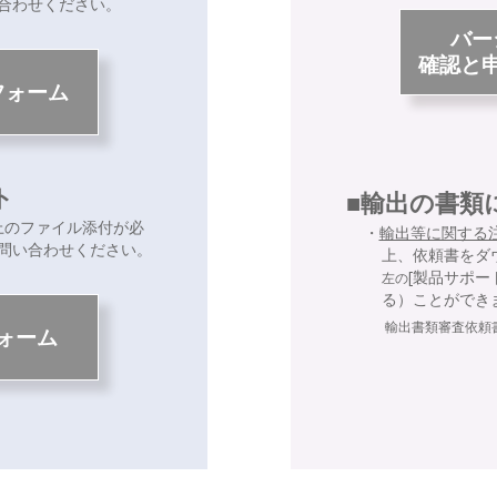
合わせください。
バー
確認と
フォーム
ト
■輸出の書類
以上のファイル添付が必
・
輸出等に関する
問い合わせください。
上、依頼書をダ
[製品サポー
左の
る）ことができ
輸出書類審査依頼
ォーム