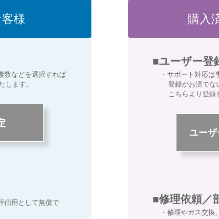
お客様
購入
■ユーザー登
素数などを選択すれば
・サポート対応は
たします。
登録がお済でな
こちらより登録
定
ユーザ
■修理依頼／
評価用として無償で
・修理やガス交換