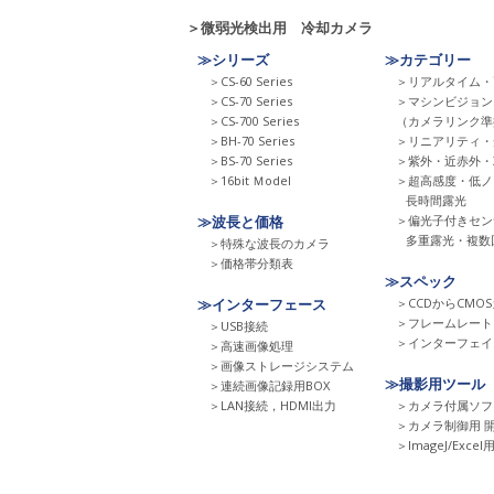
＞微弱光検出用 冷却カメラ
≫シリーズ
≫カテゴリー
＞CS-60 Series
＞リアルタイム・
＞CS-70 Series
＞マシンビジョン
＞CS-700 Series
（カメラリンク準
＞BH-70 Series
＞リニアリティ・
＞BS-70 Series
＞紫外・近赤外・
＞16bit Ｍodel
＞超高感度・低ノ
長時間露光
≫波長と価格
＞偏光子付きセン
多重露光・複数
＞特殊な波長のカメラ
＞価格帯分類表
≫スペック
≫インターフェース
＞CCDからCMO
＞フレームレート
＞USB接続
＞インターフェイ
＞高速画像処理
＞画像ストレージシステム
≫撮影用ツール
＞連続画像記録用BOX
＞LAN接続，HDMI出力
＞カメラ付属ソフ
＞カメラ制御用 
＞ImageJ/Exc