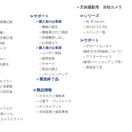
＞天体撮影用 冷却カメラ
≫シリーズ
≫サポート
＞購入前のお客様
＞BJ-70 Series
画像記録
＞機種の選定
＞BH-67
/
CS-702
＞機種選びのご相談
＞スペック一覧
拠）
＞評価機貸し出し
光量計測
≫サポート
＞お見積もり
X線
＞サポートセンター
＞購入後のお客様
イズ
(撮影方法/望遠鏡について)
＞ユーザー登録
＞アフターサービス
＞修理依頼
サー
(修理/バージョンアップ等)
＞サポート
回露光
＞製造終了品
＞部品の購入
＞バージョンアップ
＞製造終了品
Sカメラへ
と画素数
≫製品情報
ス対応表
＞カタログと価格表
＞小冊子・プレリリース
＞デジタルブック
トウエア
＞冷却基礎と撮影事例
開発ツール
el用カメラドライバ