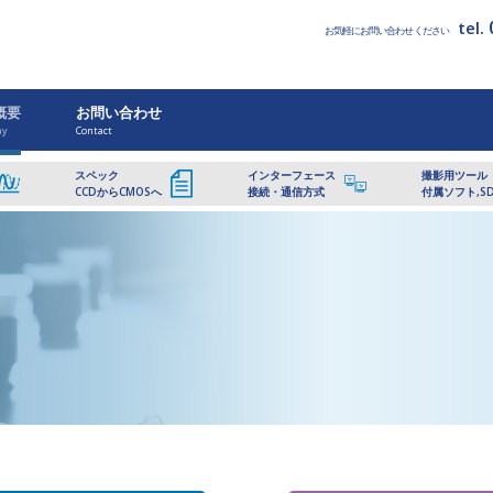
tel.
お気軽にお問い合わせください
概要
お問い合わせ
ny
Contact
スペック
インターフェース
撮影用ツール
CCDからCMOSへ
接続・通信方式
付属ソフト,S