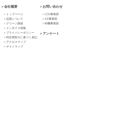
＞会社概要
＞お問い合わせ
＞トップページ
＞CCD事業部
＞品質について
＞ICE事業部
＞グリーン調達
＞特機事業部
＞インボイス情報
＞プライバシーポリシー
＞アンケート
＞特定商取引に基づく表記
＞アクセスマップ
＞サイトマップ