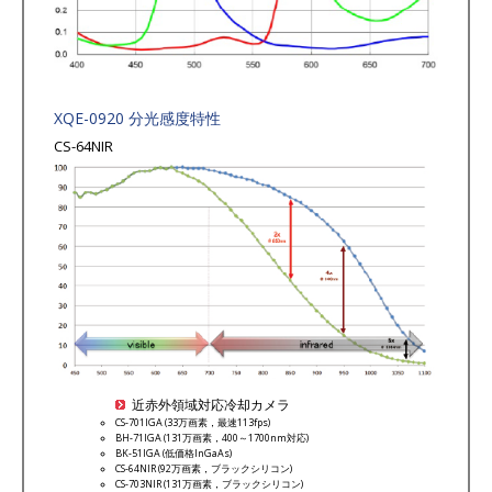
XQE-0920 分光感度特性
CS-64NIR
近赤外領域対応冷却カメラ
CS-701IGA (33万画素，最速113fps)
BH-71IGA (131万画素，400～1700nm対応)
BK-51IGA (低価格InGaAs)
CS-64NIR (92万画素，ブラックシリコン)
CS-703NIR (131万画素，ブラックシリコン)