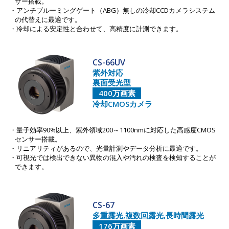
サー搭載。
アンチブルーミングゲート（ABG）無しの冷却CCDカメラシステム
の代替えに最適です。
冷却による安定性と合わせて、高精度に計測できます。
CS-66UV
紫外対応
裏面受光型
400万画素
冷却CMOSカメラ
量子効率90%以上、紫外領域200～1100nmに対応した高感度CMOS
センサー搭載。
リニアリティがあるので、光量計測やデータ分析に最適です。
可視光では検出できない異物の混入や汚れの検査を検知することが
できます。
CS-67
多重露光,複数回露光,長時間露光
176万画素