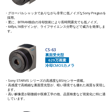
グローバルシャッタでありながら非常に低ノイズなSony Pregiusを
採用。
更に、BITRAN独自の冷却技術により長時間露光でも低ノイズ。
64fps,16倍ゲインが、ライフサイエンス分野などで威力を発揮しま
す。
CS-63
裏面受光型
629万画素
冷却CMOSカメラ
Sony STARVIS シリーズの高感度なBSIセンサー搭載。
高感度で高精細な裏面受光型が、暗い環境でも優れた画質を実現し
ます。
高い解像度が顕微鏡や医療工学の他、品質検査など視覚化に特に適
しています。