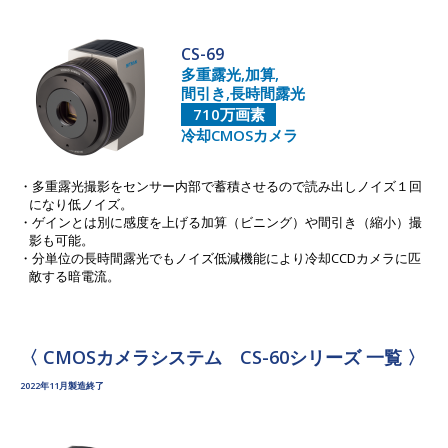
CS-69
多重露光,加算,
間引き,長時間露光
710万画素
冷却CMOSカメラ
多重露光撮影をセンサー内部で蓄積させるので読み出しノイズ１回
になり低ノイズ。
ゲインとは別に感度を上げる加算（ビニング）や間引き（縮小）撮
影も可能。
分単位の長時間露光でもノイズ低減機能により冷却CCDカメラに匹
敵する暗電流。
〈 CMOSカメラシステム CS-60シリーズ 一覧 〉
2022年11月製造終了