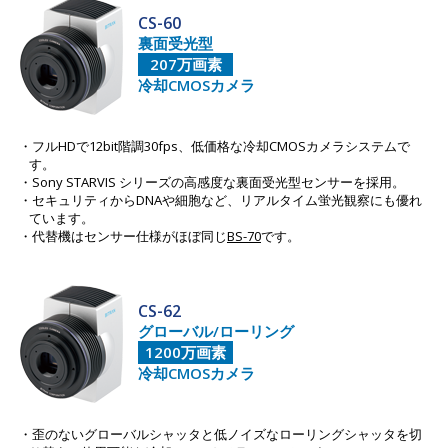
CS-60
裏面受光型
207万画素
冷却CMOSカメラ
フルHDで12bit階調30fps、低価格な冷却CMOSカメラシステムで
す。
Sony STARVIS シリーズの高感度な裏面受光型センサーを採用。
セキュリティからDNAや細胞など、リアルタイム蛍光観察にも優れ
ています。
代替機はセンサー仕様がほぼ同じ
BS-70
です。
CS-62
グローバル/ローリング
1200万画素
冷却CMOSカメラ
歪のないグローバルシャッタと低ノイズなローリングシャッタを切