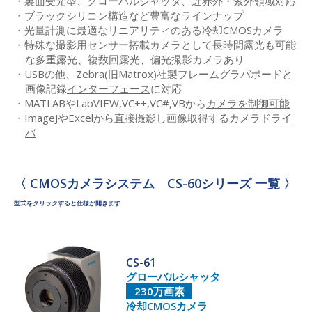
裏面受光型、グローバルシャッタ、近赤外・紫外領域対応
ブラックシリコン構造など豊富なラインナップ
光量計測に最適なリニアリティのある冷却CMOSカメラ
特殊な撮影用センサー搭載カメラとして長時間露光も可能
な多重露光、複数回露光、偏光撮影カメラあり
USBの他、Zebra(旧Matrox)社製フレームグラバボードと
画像記録
インターフェース
に対応
MATLABやLabVIEW,VC++,VC#,VBから
カメラを制御可能
ImageJやExcelから直接撮影し画像取得する
カメラドライ
バ
〈 CMOSカメラシステム CS-60シリーズ 一覧 〉
型式をクリックすると仕様が開きます
CS-61
グローバルシャッタ
230万画素
冷却CMOSカメラ