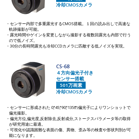
冷却CMOSカメラ
センサー内部で多重露光するCMOS搭載。１回の読み出しで高速な
軌跡撮影が可能。
露光時間やゲインを変更しながら撮影する複数回露光も内部で行う
ので低ノイズ。
30分の長時間露光も冷却CCDカメラに匹敵する低ノイズを実現。
CS-68
４方向偏光子付き
センサー搭載
501万画素
冷却CMOSカメラ
センサーに形成された 0
, 45
, 90
, 135
の偏光子によりワンショットで
偏光撮影。
偏光方位,偏光度,反射除去,反射成分,ストークスパラメータ等の取得
が研究用途に最適。
可視化や認識困難な表面の傷、異物、歪み等の検査や形状判別が可
能になります。