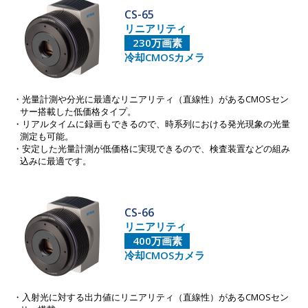
CS-65
リニアリティ
230万画素
冷却CMOSカメラ
光量計測や分光に最適なリニアリティ（直線性）があるCMOSセン
サー搭載した低価格タイプ。
リアルタイムに録画もできるので、時系列における発光現象の光量
測定も可能。
安定した光量計測が低価格に実現できるので、検査装置などの組み
込みに最適です。
CS-66
リニアリティ
400万画素
冷却CMOSカメラ
入射光に対する出力値にリニアリティ（直線性）があるCMOSセン