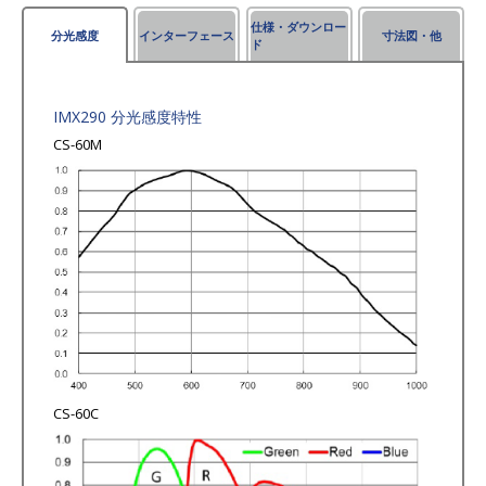
仕様・ダウンロー
分光感度
インターフェース
寸法図・他
ド
IMX290 分光感度特性
CS-60M
CS-60C