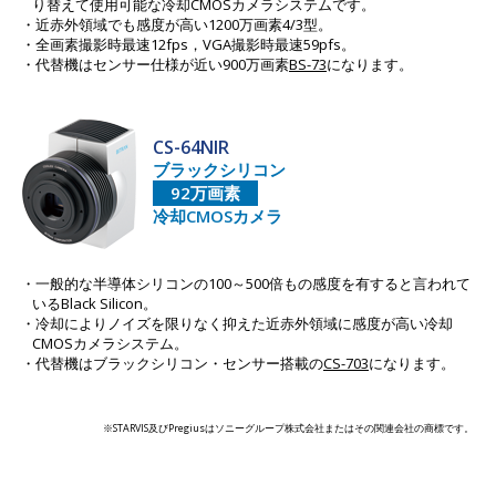
り替えて使用可能な冷却CMOSカメラシステムです。
近赤外領域でも感度が高い1200万画素4/3型。
全画素撮影時最速12fps，VGA撮影時最速59pfs。
代替機はセンサー仕様が近い900万画素
BS-73
になります。
CS-64NIR
ブラックシリコン
92万画素
冷却CMOSカメラ
一般的な半導体シリコンの100～500倍もの感度を有すると言われて
いるBlack Silicon。
冷却によりノイズを限りなく抑えた近赤外領域に感度が高い冷却
CMOSカメラシステム。
代替機はブラックシリコン・センサー搭載の
CS-703
になります。
※STARVIS及びPregiusはソニーグループ株式会社またはその関連会社の商標です。