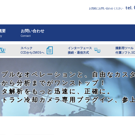
tel.
お気軽にお問い合わせください
概要
お問い合わせ
ny
Contact
スペック
インターフェース
撮影用ツール
CCDからCMOSへ
接続・通信方式
付属ソフト,S
ンプルなオペレーションと、自由なカス
影から分析までがワンストップ！
ータ解析をもっと迅速に、正確に。
ットラン冷却カメラ専用プラグイン、参