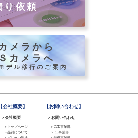
積り依頼
カメラから
Ｓカメラへ
モデル移行のご案内
【会社概要】
【お問い合わせ】
＞会社概要
＞お問い合わせ
＞トップページ
＞CCD事業部
＞品質について
＞ICE事業部
＞グリーン調達
＞特機事業部