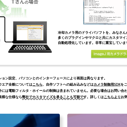
冷却カメラ用のドライバソフトを、みなさん
多くのプラグインやマクロと共にカスタマイ
自動処理化しています。非常に重宝していま
ション設定、パソコンとのインターフェースにより画面は異なります。
ウエア全般については
こちら
、自作ソフトへの組み込みなどは
カメラ制御用SDK
を
外には電動フィルタ・ホイールの制御は含まれていません。必要な場合はお問い合
規模な仕様なら
弊社でカスタマイズを承ることも可能です
。詳しくは
こちらより
お