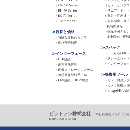
＞CS-700 Series
（カメラリンク準
＞BH-70 Series
＞リニアリティ・
＞BS-70 Series
＞紫外・近赤外・
＞16bit Ｍodel
＞超高感度・低ノ
長時間露光
≫波長と価格
＞偏光子付きセン
多重露光・複数
＞特殊な波長のカメラ
＞価格帯分類表
≫スペック
≫インターフェース
＞CCDからCMO
＞フレームレート
＞USB接続
＞インターフェイ
＞高速画像処理
＞画像ストレージシステム
≫撮影用ツール
＞連続画像記録用BOX
＞LAN接続，HDMI出力
＞カメラ付属ソフ
＞カメラ制御用 
＞ImageJ/Exc
ビットラン株式会社
本社所在地 〒361-005
BITRAN CORPORATION