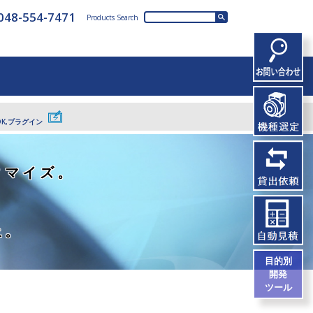
048-554-7471
Products Search
DK,プラグイン
タマイズ。
上。
目的別
開発
ツール