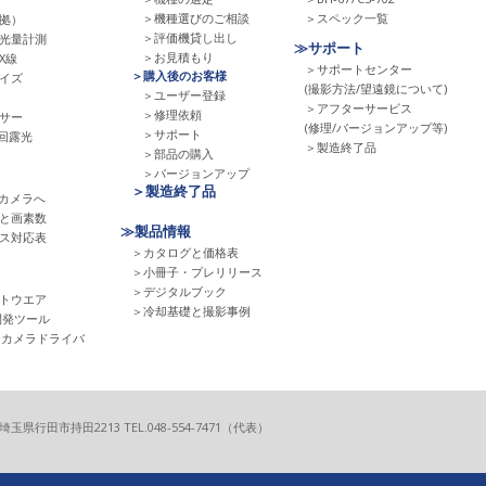
＞機種選びのご相談
＞スペック一覧
拠）
＞評価機貸し出し
光量計測
≫サポート
＞お見積もり
X線
＞サポートセンター
＞購入後のお客様
イズ
(撮影方法/望遠鏡について)
＞ユーザー登録
＞アフターサービス
＞修理依頼
サー
(修理/バージョンアップ等)
＞サポート
回露光
＞製造終了品
＞部品の購入
＞バージョンアップ
＞製造終了品
Sカメラへ
と画素数
≫製品情報
ス対応表
＞カタログと価格表
＞小冊子・プレリリース
＞デジタルブック
トウエア
＞冷却基礎と撮影事例
開発ツール
el用カメラドライバ
6 埼玉県行田市持田2213
TEL.048-554-7471（代表）