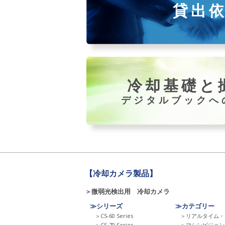
貸出
冷却基礎と
デジタルブックへ
【冷却カメラ製品】
＞微弱光検出用 冷却カメラ
≫シリーズ
≫カテゴリー
＞CS-60 Series
＞リアルタイム・
＞CS-70 Series
＞マシンビジョン