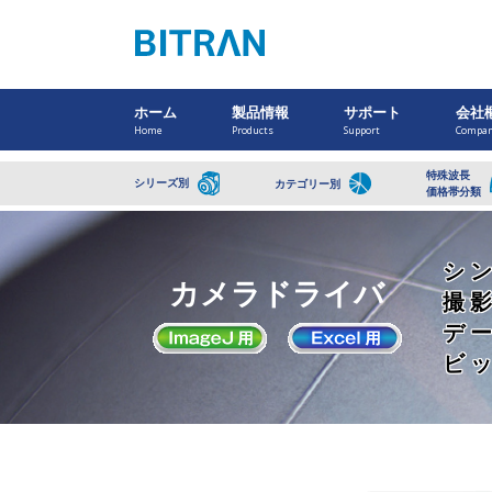
ホーム
製品情報
サポート
会社
Home
Products
Support
Compa
特殊波長
シリーズ別
カテゴリー別
価格帯分類
シ
カメラドライバ
撮
デ
ビ