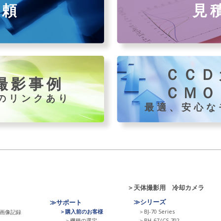
依頼
見
ＣＣＤ
撮影事例
ＣＭＯ
のリンクあり
最適、安心な
＞天体撮影用 冷却カメラ
≫シリーズ
≫サポート
＞購入前のお客様
＞BJ-70 Series
画像記録
＞機種の選定
＞BH-67
/
CS-702