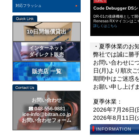
TOPIC 1
対応フラッシュ
Code Debugger D
DR-01の後継機種として
Renesas RXマイコン
詳しくはこちら
10日間無償貸出
・夏季休業のお
インターネット
弊社では誠に勝
ダイレクト販売
お問い合わせにつき
日(月)より順次
販売店 一覧
期間中はご迷惑
お願い申し上げ
お問い合わせ
夏季休業：
048-556-9881
2026年7月26日(
ice-info@bitran.co.jp
2026年8月11日(
お問い合わせフォーム
INFORMATION