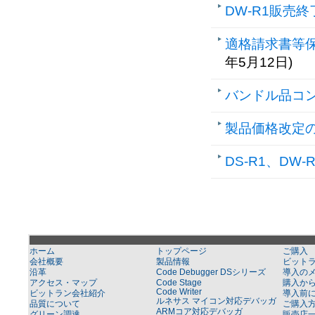
DW-R1販売
適格請求書等
年5月12日)
バンドル品コ
製品価格改定
DS-R1、DW
ホーム
トップページ
ご購入
会社概要
製品情報
ビット
沿革
Code Debugger DSシリーズ
導入の
アクセス・マップ
Code Stage
購入か
Code Writer
ビットラン会社紹介
導入前
ルネサス マイコン対応デバッガ
品質について
ご購入
ARMコア対応デバッガ
グリーン調達
販売店